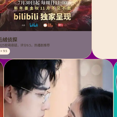
毛绒侦探
025软萌悬疑，评分9.5，热播剧推荐
⭐ 9.5