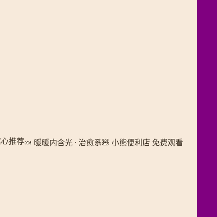
窝心推荐
🍬 暖暖内含光 · 治愈系
🧸 小熊便利店 免费观看