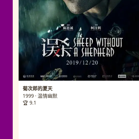
菊次郎的夏天
1999 · 温情幽默
🏆 9.1