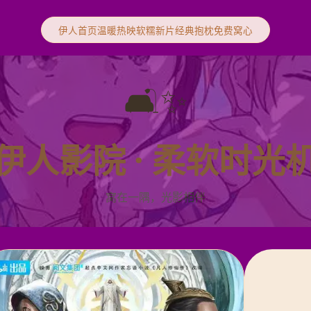
伊人首页
温暖热映
软糯新片
经典抱枕
免费窝心
🛋️✨
伊人影院 · 柔软时光
窝在一隅，光影相伴